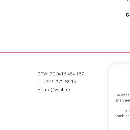
V
G
BTW: BE 0416 454 157
T:
+32 9 371 63 13
E:
info@vital.be
De websi
analyser
h
anal
combiner