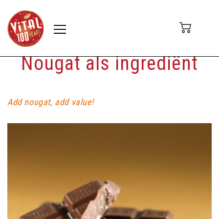
Nougat als ingrediënt
Add nougat, add value!