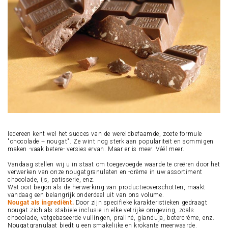
Iedereen kent wel het succes van de wereldbefaamde, zoete formule
"chocolade + nougat". Ze wint nog sterk aan populariteit en sommigen
maken -vaak betere- versies ervan. Maar er is meer. Véél meer.
Vandaag stellen wij u in staat om toegevoegde waarde te creëren door het
verwerken van onze nougatgranulaten en -crème in uw assortiment
chocolade, ijs, patisserie, enz.
Wat ooit begon als de herwerking van productieoverschotten, maakt
vandaag een belangrijk onderdeel uit van ons volume.
Nougat als ingrediënt
.
Door zijn specifieke karakteristieken gedraagt
nougat zich als stabiele inclusie in elke vetrijke omgeving, zoals
chocolade, vetgebaseerde vullingen, praliné, gianduja, botercrème, enz.
Nougatgranulaat biedt u een smakelijke en krokante meerwaarde.